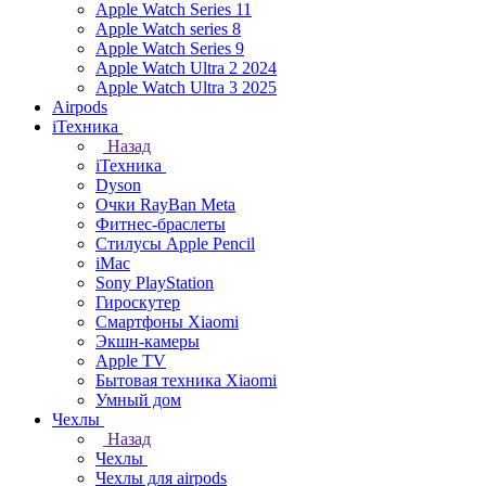
Apple Watch Series 11
Apple Watch series 8
Apple Watch Series 9
Apple Watch Ultra 2 2024
Apple Watch Ultra 3 2025
Airpods
iТехника
Назад
iТехника
Dyson
Очки RayBan Meta
Фитнес-браслеты
Стилусы Apple Pencil
iMac
Sony PlayStation
Гироскутер
Смартфоны Xiaomi
Экшн-камеры
Apple TV
Бытовая техника Xiaomi
Умный дом
Чехлы
Назад
Чехлы
Чехлы для airpods