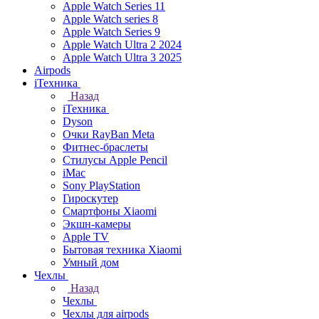
Apple Watch Series 11
Apple Watch series 8
Apple Watch Series 9
Apple Watch Ultra 2 2024
Apple Watch Ultra 3 2025
Airpods
iТехника
Назад
iТехника
Dyson
Очки RayBan Meta
Фитнес-браслеты
Стилусы Apple Pencil
iMac
Sony PlayStation
Гироскутер
Смартфоны Xiaomi
Экшн-камеры
Apple TV
Бытовая техника Xiaomi
Умный дом
Чехлы
Назад
Чехлы
Чехлы для airpods