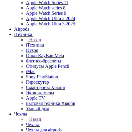
Apple Watch Series 11
Apple Watch series 8
Apple Watch Series 9
Apple Watch Ultra 2 2024
Apple Watch Ultra 3 2025
Airpods
iТехника
Назад
iТехника
Dyson
Очки RayBan Meta
Фитнес-браслеты
Стилусы Apple Pencil
iMac
Sony PlayStation
Гироскутер
Смартфоны Xiaomi
Экшн-камеры
Apple TV
Бытовая техника Xiaomi
Умный дом
Чехлы
Назад
Чехлы
Чехлы для airpods