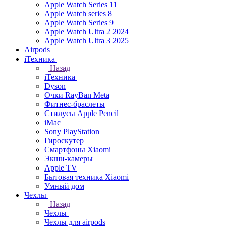
Apple Watch Series 11
Apple Watch series 8
Apple Watch Series 9
Apple Watch Ultra 2 2024
Apple Watch Ultra 3 2025
Airpods
iТехника
Назад
iТехника
Dyson
Очки RayBan Meta
Фитнес-браслеты
Стилусы Apple Pencil
iMac
Sony PlayStation
Гироскутер
Смартфоны Xiaomi
Экшн-камеры
Apple TV
Бытовая техника Xiaomi
Умный дом
Чехлы
Назад
Чехлы
Чехлы для airpods