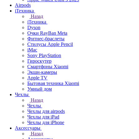
Airpods
iТехника
Назад
iТехника
Dyson
Очки RayBan Meta
Фитнес-браслеты
Стилусы Apple Pencil
iMac
Sony PlayStation
Гироскутер
Смартфоны Xiaomi
Экшн-камеры
Apple TV
Бытовая техника Xiaomi
Умный дом
Чехлы
Назад
Чехлы
Чехлы для airpods
Чехлы для iPad
Чехлы для iPhone
Аксессуары
Назад