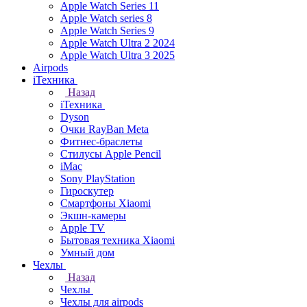
Apple Watch Series 11
Apple Watch series 8
Apple Watch Series 9
Apple Watch Ultra 2 2024
Apple Watch Ultra 3 2025
Airpods
iТехника
Назад
iТехника
Dyson
Очки RayBan Meta
Фитнес-браслеты
Стилусы Apple Pencil
iMac
Sony PlayStation
Гироскутер
Смартфоны Xiaomi
Экшн-камеры
Apple TV
Бытовая техника Xiaomi
Умный дом
Чехлы
Назад
Чехлы
Чехлы для airpods