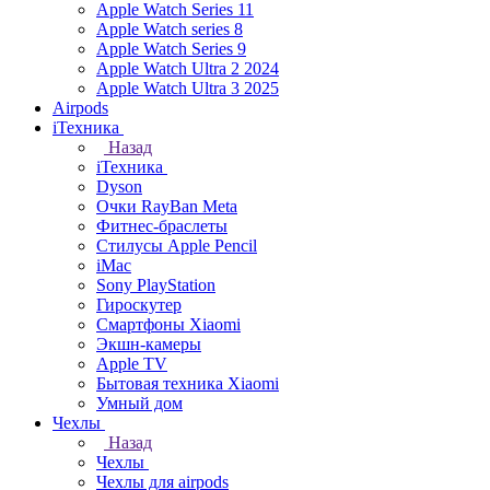
Apple Watch Series 11
Apple Watch series 8
Apple Watch Series 9
Apple Watch Ultra 2 2024
Apple Watch Ultra 3 2025
Airpods
iТехника
Назад
iТехника
Dyson
Очки RayBan Meta
Фитнес-браслеты
Стилусы Apple Pencil
iMac
Sony PlayStation
Гироскутер
Смартфоны Xiaomi
Экшн-камеры
Apple TV
Бытовая техника Xiaomi
Умный дом
Чехлы
Назад
Чехлы
Чехлы для airpods