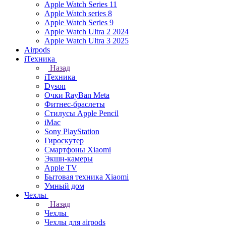
Apple Watch Series 11
Apple Watch series 8
Apple Watch Series 9
Apple Watch Ultra 2 2024
Apple Watch Ultra 3 2025
Airpods
iТехника
Назад
iТехника
Dyson
Очки RayBan Meta
Фитнес-браслеты
Стилусы Apple Pencil
iMac
Sony PlayStation
Гироскутер
Смартфоны Xiaomi
Экшн-камеры
Apple TV
Бытовая техника Xiaomi
Умный дом
Чехлы
Назад
Чехлы
Чехлы для airpods