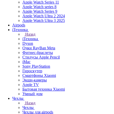
Apple Watch Series 11
Apple Watch series 8
Apple Watch Series 9
Apple Watch Ultra 2 2024
Apple Watch Ultra 3 2025
Airpods
iТехника
Назад
iТехника
Dyson
Очки RayBan Meta
Фитнес-браслеты
Стилусы Apple Pencil
iMac
Sony PlayStation
Гироскутер
Смартфоны Xiaomi
Экшн-камеры
Apple TV
Бытовая техника Xiaomi
Умный дом
Чехлы
Назад
Чехлы
Чехлы для airpods