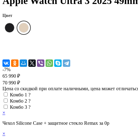
Apple Watch Ultra 3 2025 49mm 
Цвет
-7%
65 990 ₽
70 990 ₽
Цена со скидкой при оплате наличными, цена может отличатьс
Комбо 1
?
Комбо 2
?
Комбо 3
?
×
Чехол Silicone Case + защитное стекло Remax за 0р
×