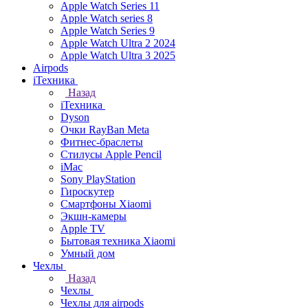
Apple Watch Series 11
Apple Watch series 8
Apple Watch Series 9
Apple Watch Ultra 2 2024
Apple Watch Ultra 3 2025
Airpods
iТехника
Назад
iТехника
Dyson
Очки RayBan Meta
Фитнес-браслеты
Стилусы Apple Pencil
iMac
Sony PlayStation
Гироскутер
Смартфоны Xiaomi
Экшн-камеры
Apple TV
Бытовая техника Xiaomi
Умный дом
Чехлы
Назад
Чехлы
Чехлы для airpods