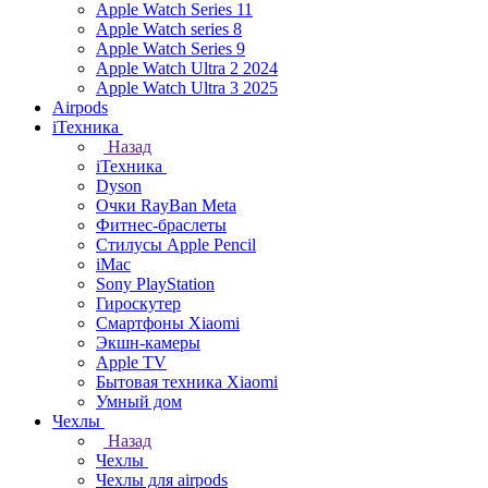
Apple Watch Series 11
Apple Watch series 8
Apple Watch Series 9
Apple Watch Ultra 2 2024
Apple Watch Ultra 3 2025
Airpods
iТехника
Назад
iТехника
Dyson
Очки RayBan Meta
Фитнес-браслеты
Стилусы Apple Pencil
iMac
Sony PlayStation
Гироскутер
Смартфоны Xiaomi
Экшн-камеры
Apple TV
Бытовая техника Xiaomi
Умный дом
Чехлы
Назад
Чехлы
Чехлы для airpods