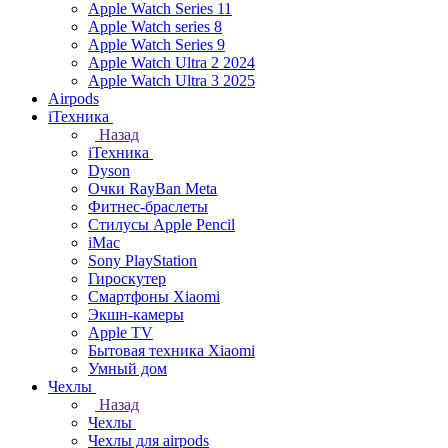
Apple Watch Series 11
Apple Watch series 8
Apple Watch Series 9
Apple Watch Ultra 2 2024
Apple Watch Ultra 3 2025
Airpods
iТехника
Назад
iТехника
Dyson
Очки RayBan Meta
Фитнес-браслеты
Стилусы Apple Pencil
iMac
Sony PlayStation
Гироскутер
Смартфоны Xiaomi
Экшн-камеры
Apple TV
Бытовая техника Xiaomi
Умный дом
Чехлы
Назад
Чехлы
Чехлы для airpods