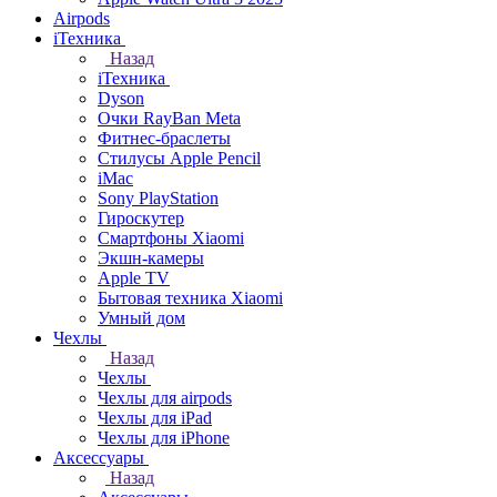
Airpods
iТехника
Назад
iТехника
Dyson
Очки RayBan Meta
Фитнес-браслеты
Стилусы Apple Pencil
iMac
Sony PlayStation
Гироскутер
Смартфоны Xiaomi
Экшн-камеры
Apple TV
Бытовая техника Xiaomi
Умный дом
Чехлы
Назад
Чехлы
Чехлы для airpods
Чехлы для iPad
Чехлы для iPhone
Аксессуары
Назад