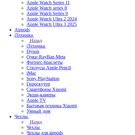
Apple Watch Series 11
Apple Watch series 8
Apple Watch Series 9
Apple Watch Ultra 2 2024
Apple Watch Ultra 3 2025
Airpods
iТехника
Назад
iТехника
Dyson
Очки RayBan Meta
Фитнес-браслеты
Стилусы Apple Pencil
iMac
Sony PlayStation
Гироскутер
Смартфоны Xiaomi
Экшн-камеры
Apple TV
Бытовая техника Xiaomi
Умный дом
Чехлы
Назад
Чехлы
Чехлы для airpods