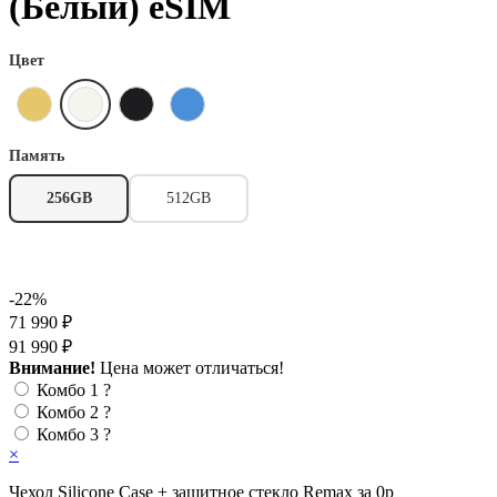
(Белый) eSIM
Цвет
Память
256GB
512GB
-22%
71 990 ₽
91 990 ₽
Внимание!
Цена может отличаться!
Комбо 1
?
Комбо 2
?
Комбо 3
?
×
Чехол Silicone Case + защитное стекло Remax за 0р