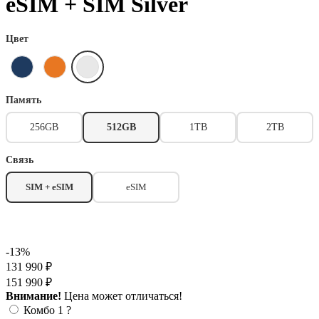
eSIM + SIM Silver
Цвет
Память
256GB
512GB
1TB
2TB
Связь
SIM + eSIM
eSIM
-13%
131 990 ₽
151 990 ₽
Внимание!
Цена может отличаться!
Комбо 1
?