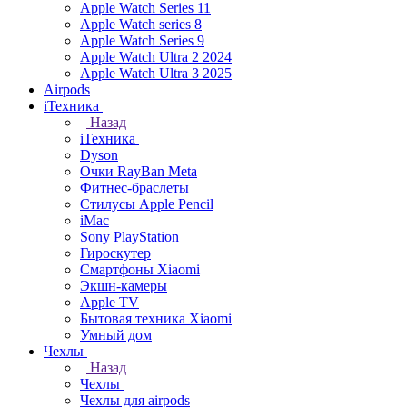
Apple Watch Series 11
Apple Watch series 8
Apple Watch Series 9
Apple Watch Ultra 2 2024
Apple Watch Ultra 3 2025
Airpods
iТехника
Назад
iТехника
Dyson
Очки RayBan Meta
Фитнес-браслеты
Стилусы Apple Pencil
iMac
Sony PlayStation
Гироскутер
Смартфоны Xiaomi
Экшн-камеры
Apple TV
Бытовая техника Xiaomi
Умный дом
Чехлы
Назад
Чехлы
Чехлы для airpods