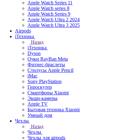
Apple Watch Series 11
Apple Watch series 8
Apple Watch Series 9
Apple Watch Ultra 2 2024
Apple Watch Ultra 3 2025
Airpods
iТехника
Назад
iТехника
Dyson
Очки RayBan Meta
Фитнес-браслеты
Стилусы Apple Pencil
iMac
Sony PlayStation
Гироскутер
Смартфоны Xiaomi
Экшн-камеры
Apple TV
Бытовая техника Xiaomi
Умный дом
Чехлы
Назад
Чехлы
Чехлы для airpods