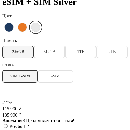
eSIM + SIM Silver
Цвет
Память
256GB
512GB
1TB
2TB
Связь
SIM + eSIM
eSIM
-15%
115 990 ₽
135 990 ₽
Внимание!
Цена может отличаться!
Комбо 1
?