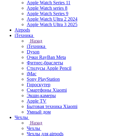
Apple Watch Series 11
Apple Watch series 8
Apple Watch Series 9
Apple Watch Ultra 2 2024
Apple Watch Ultra 3 2025
Airpods
iТехника
Назад
iТехника
Dyson
Очки RayBan Meta
Фитнес-браслеты
Стилусы Apple Pencil
iMac
Sony PlayStation
Гироскутер
Смартфоны Xiaomi
Экшн-камеры
Apple TV
Бытовая техника Xiaomi
Умный дом
Чехлы
Назад
Чехлы
Чехлы для airpods