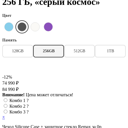
256 ГБ, «серый космос»
Цвет
Память
128GB
256GB
512GB
1TB
-12%
74 990 ₽
84 990 ₽
Внимание!
Цена может отличаться!
Комбо 1
?
Комбо 2
?
Комбо 3
?
×
Чехол Silicone Case + защитное стекло Remax за 0р