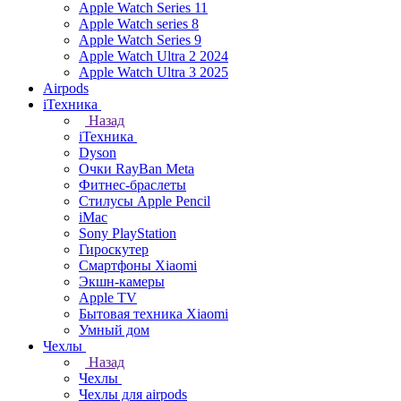
Apple Watch Series 11
Apple Watch series 8
Apple Watch Series 9
Apple Watch Ultra 2 2024
Apple Watch Ultra 3 2025
Airpods
iТехника
Назад
iТехника
Dyson
Очки RayBan Meta
Фитнес-браслеты
Стилусы Apple Pencil
iMac
Sony PlayStation
Гироскутер
Смартфоны Xiaomi
Экшн-камеры
Apple TV
Бытовая техника Xiaomi
Умный дом
Чехлы
Назад
Чехлы
Чехлы для airpods