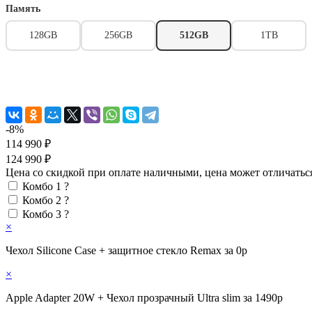
Память
128GB
256GB
512GB
1TB
-8%
114 990 ₽
124 990 ₽
Цена со скидкой при оплате наличными, цена может отличатьс
Комбо 1
?
Комбо 2
?
Комбо 3
?
×
Чехол Silicone Case + защитное стекло Remax за 0р
×
Apple Adapter 20W + Чехол прозрачный Ultra slim за 1490р