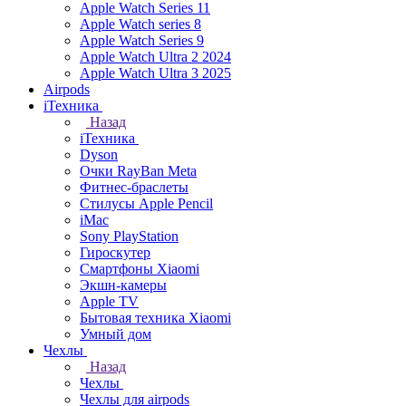
Apple Watch Series 11
Apple Watch series 8
Apple Watch Series 9
Apple Watch Ultra 2 2024
Apple Watch Ultra 3 2025
Airpods
iТехника
Назад
iТехника
Dyson
Очки RayBan Meta
Фитнес-браслеты
Стилусы Apple Pencil
iMac
Sony PlayStation
Гироскутер
Смартфоны Xiaomi
Экшн-камеры
Apple TV
Бытовая техника Xiaomi
Умный дом
Чехлы
Назад
Чехлы
Чехлы для airpods