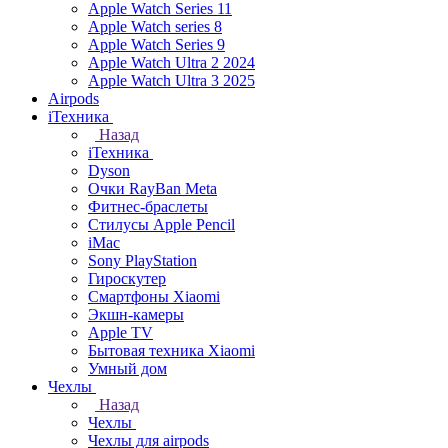
Apple Watch Series 11
Apple Watch series 8
Apple Watch Series 9
Apple Watch Ultra 2 2024
Apple Watch Ultra 3 2025
Airpods
iТехника
Назад
iТехника
Dyson
Очки RayBan Meta
Фитнес-браслеты
Стилусы Apple Pencil
iMac
Sony PlayStation
Гироскутер
Смартфоны Xiaomi
Экшн-камеры
Apple TV
Бытовая техника Xiaomi
Умный дом
Чехлы
Назад
Чехлы
Чехлы для airpods