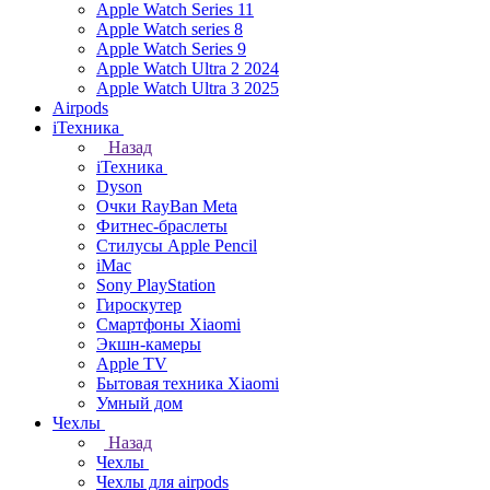
Apple Watch Series 11
Apple Watch series 8
Apple Watch Series 9
Apple Watch Ultra 2 2024
Apple Watch Ultra 3 2025
Airpods
iТехника
Назад
iТехника
Dyson
Очки RayBan Meta
Фитнес-браслеты
Стилусы Apple Pencil
iMac
Sony PlayStation
Гироскутер
Смартфоны Xiaomi
Экшн-камеры
Apple TV
Бытовая техника Xiaomi
Умный дом
Чехлы
Назад
Чехлы
Чехлы для airpods