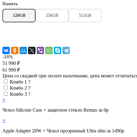
Память
128GB
256GB
512GB
-16%
51 990 ₽
61 990 ₽
Цена со скидкой при оплате наличными, цена может отличатьс
Комбо 1
?
Комбо 2
?
Комбо 3
?
×
Чехол Silicone Case + защитное стекло Remax за 0р
×
Apple Adapter 20W + Чехол прозрачный Ultra slim за 1490р