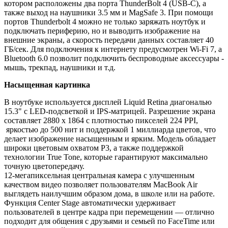
котором расположены два порта ThunderBolt 4 (USB-C), а
также выход на наушники 3.5 мм и MagSafe 3. При помощи
портов Thunderbolt 4 можно не только заряжать ноутбук и
подключать периферию, но и выводить изображение на
внешние экраны, а скорость передачи данных составляет 40
ГБ/сек. Для подключения к интернету предусмотрен Wi-Fi 7, а
Bluetooth 6.0 позволит подключить беспроводные аксессуары -
мышь, трекпад, наушники и т.д.
Насыщенная картинка
В ноутбуке используется дисплей Liquid Retina диагональю
15.3" с LED-подсветкой и IPS-матрицей. Разрешение экрана
составляет 2880 х 1864 с плотностью пикселей 224 PPI,
яркостью до 500 нит и поддержкой 1 миллиарда цветов, что
делает изображение насыщенным и ярким. Модель обладает
широки цветовым охватом P3, а также поддержкой
технологии True Tone, которые гарантируют максимально
точную цветопередачу.
12-мегапиксельная центральная камера с улучшенным
качеством видео позволяет пользователям MacBook Air
выглядеть наилучшим образом дома, в школе или на работе.
Функция Center Stage автоматически удерживает
пользователей в центре кадра при перемещении — отлично
подходит для общения с друзьями и семьей по FaceTime или