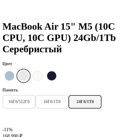
MacBook Air 15" М5 (10C
CPU, 10C GPU) 24Gb/1Tb
Серебристый
Цвет
Память
16Гб/512Гб
16Гб/1Тб
24Гб/1Тб
-11%
168 990 ₽