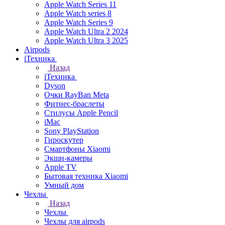
Apple Watch Series 11
Apple Watch series 8
Apple Watch Series 9
Apple Watch Ultra 2 2024
Apple Watch Ultra 3 2025
Airpods
iТехника
Назад
iТехника
Dyson
Очки RayBan Meta
Фитнес-браслеты
Стилусы Apple Pencil
iMac
Sony PlayStation
Гироскутер
Смартфоны Xiaomi
Экшн-камеры
Apple TV
Бытовая техника Xiaomi
Умный дом
Чехлы
Назад
Чехлы
Чехлы для airpods