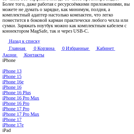
Более того, даже работая с ресурсоёмкими приложениями, вы
можете не думать о зарядке, как минимум, полдня, а
комплектный адаптер настолько компактен, что легко
поместится в боковой карман практически любого чехла или
сумки. Заряжать ноутбук можно как комплектным кабелем с
коннектором MagSafe, так и через USB-C.
Назад к списку
Главная
0
Корзина
0
Избранные
Кабинет
Акции
Контакты
iPhone
iPhone 13
iPhone 15
iPhone 16e
iPhone 16
iPhone 16 Plus
iPhone 16 Pro Max
iPhone 16 Pro
iPhone 17 Pro
iPhone 17 Pro Max
iPhone 17
iPhone 17e
iPad