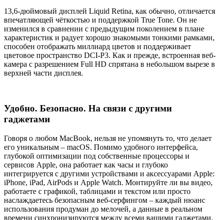
13,6-дюймовый дисплей Liquid Retina, как обычно, отличается
впечатляющей чёткостью и поддержкой True Tone. Он не
изменился в сравнении с предыдущим поколением в плане
характеристик и радует хорошо знакомыми тонкими рамками,
способен отображать миллиард цветов и поддерживает
цветовое пространство DCI-P3. Как и прежде, встроенная веб-
камера с разрешением Full HD спрятана в небольшом вырезе в
верхней части дисплея.
Удобно. Безопасно. На связи с другими
гаджетами
Говоря о любом MacBook, нельзя не упомянуть то, что делает
его уникальным – macOS. Помимо удобного интерфейса,
глубокой оптимизации под собственные процессоры и
сервисов Apple, она работает как часы и глубоко
интегрируется с другими устройствами и аксессуарами Apple:
iPhone, iPad, AirPods и Apple Watch. Монтируйте ли вы видео,
работаете с графикой, таблицами и текстом или просто
наслаждаетесь безопасным веб-серфингом – каждый нюанс
использования продуман до мелочей, а данные в реальном
времени синхронизируются между всеми вашими гаджетами.