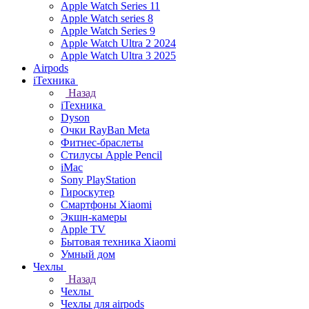
Apple Watch Series 11
Apple Watch series 8
Apple Watch Series 9
Apple Watch Ultra 2 2024
Apple Watch Ultra 3 2025
Airpods
iТехника
Назад
iТехника
Dyson
Очки RayBan Meta
Фитнес-браслеты
Стилусы Apple Pencil
iMac
Sony PlayStation
Гироскутер
Смартфоны Xiaomi
Экшн-камеры
Apple TV
Бытовая техника Xiaomi
Умный дом
Чехлы
Назад
Чехлы
Чехлы для airpods