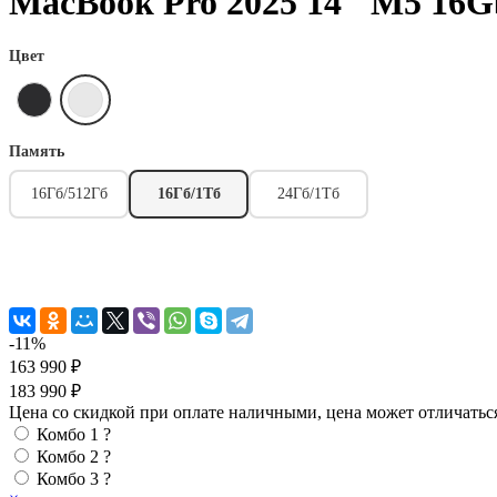
MacBook Pro 2025 14" M5 16
Цвет
Память
16Гб/512Гб
16Гб/1Тб
24Гб/1Тб
-11%
163 990 ₽
183 990 ₽
Цена со скидкой при оплате наличными, цена может отличатьс
Комбо 1
?
Комбо 2
?
Комбо 3
?