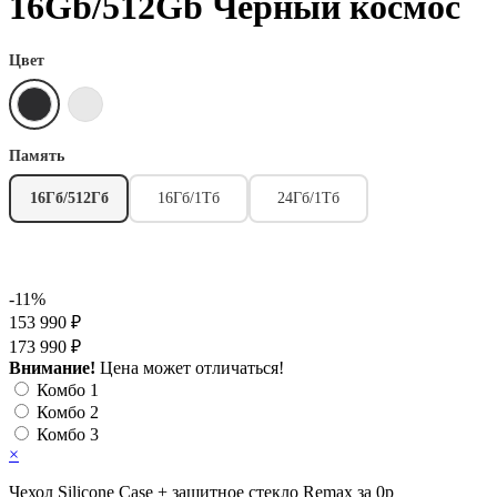
16Gb/512Gb Черный космос
Цвет
Память
16Гб/512Гб
16Гб/1Тб
24Гб/1Тб
-11%
153 990 ₽
173 990 ₽
Внимание!
Цена может отличаться!
Комбо 1
Комбо 2
Комбо 3
×
Чехол Silicone Case + защитное стекло Remax за 0р