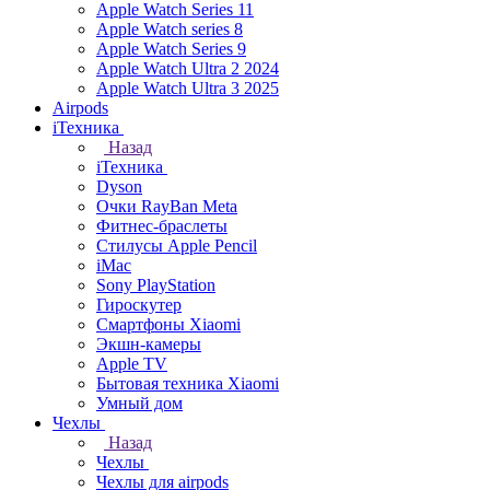
Apple Watch Series 11
Apple Watch series 8
Apple Watch Series 9
Apple Watch Ultra 2 2024
Apple Watch Ultra 3 2025
Airpods
iТехника
Назад
iТехника
Dyson
Очки RayBan Meta
Фитнес-браслеты
Стилусы Apple Pencil
iMac
Sony PlayStation
Гироскутер
Смартфоны Xiaomi
Экшн-камеры
Apple TV
Бытовая техника Xiaomi
Умный дом
Чехлы
Назад
Чехлы
Чехлы для airpods