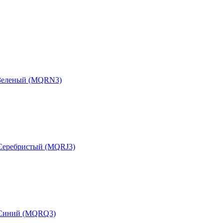
b Зеленый (MQRN3)
 Серебристый (MQRJ3)
b Синий (MQRQ3)