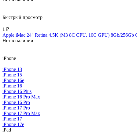
Быстрый просмотр
1 ₽
Apple iMac 24" Retina 4,5K (M3 8C CPU, 10C GPU) 8Gb/256G
Нет в наличии
iPhone
iPhone 13
iPhone 15
iPhone 16e
iPhone 16
iPhone 16 Plus
iPhone 16 Pro Max
iPhone 16 Pro
iPhone 17 Pro
iPhone 17 Pro Max
iPhone 17
iPhone 17e
iPad