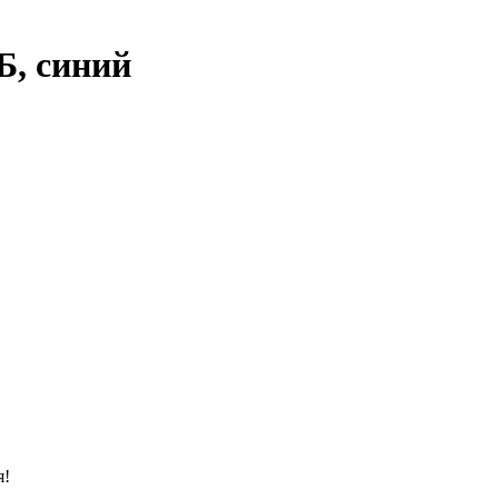
ГБ, синий
я!