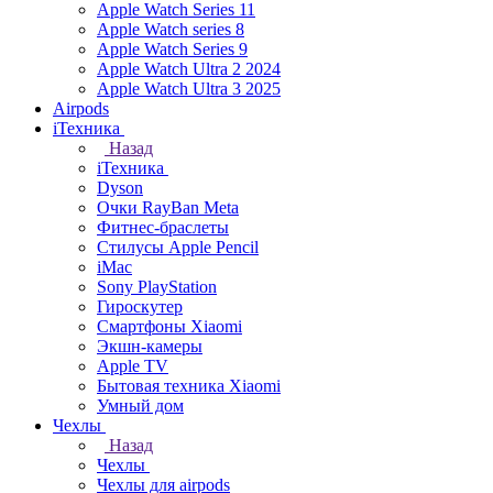
Apple Watch Series 11
Apple Watch series 8
Apple Watch Series 9
Apple Watch Ultra 2 2024
Apple Watch Ultra 3 2025
Airpods
iТехника
Назад
iТехника
Dyson
Очки RayBan Meta
Фитнес-браслеты
Стилусы Apple Pencil
iMac
Sony PlayStation
Гироскутер
Смартфоны Xiaomi
Экшн-камеры
Apple TV
Бытовая техника Xiaomi
Умный дом
Чехлы
Назад
Чехлы
Чехлы для airpods