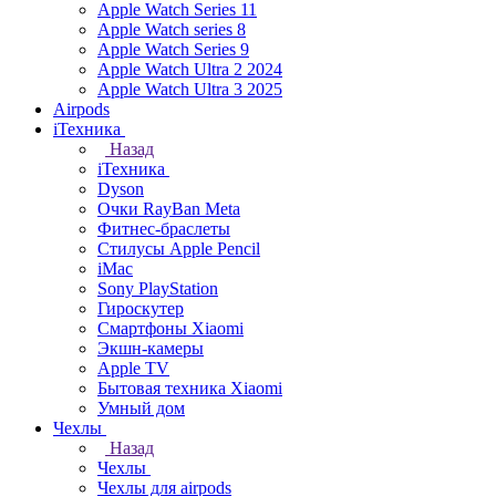
Apple Watch Series 11
Apple Watch series 8
Apple Watch Series 9
Apple Watch Ultra 2 2024
Apple Watch Ultra 3 2025
Airpods
iТехника
Назад
iТехника
Dyson
Очки RayBan Meta
Фитнес-браслеты
Стилусы Apple Pencil
iMac
Sony PlayStation
Гироскутер
Смартфоны Xiaomi
Экшн-камеры
Apple TV
Бытовая техника Xiaomi
Умный дом
Чехлы
Назад
Чехлы
Чехлы для airpods