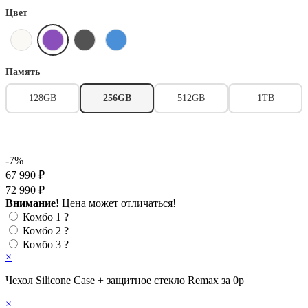
Цвет
Память
128GB
256GB
512GB
1TB
-7%
67 990 ₽
72 990 ₽
Внимание!
Цена может отличаться!
Комбо 1
?
Комбо 2
?
Комбо 3
?
×
Чехол Silicone Case + защитное стекло Remax за 0р
×