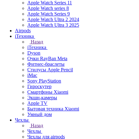
Apple Watch Series 11
Apple Watch series 8
Apple Watch Series 9
Apple Watch Ultra 2 2024
Apple Watch Ultra 3 2025
Airpods
iТехника
Назад
iТехника
Dyson
Очки RayBan Meta
Фитнес-браслеты
Стилусы Apple Pencil
iMac
Sony PlayStation
Гироскутер
Смартфоны Xiaomi
Экшн-камеры
Apple TV
Бытовая техника Xiaomi
Умный дом
Чехлы
Назад
Чехлы
Чехлы для airpods