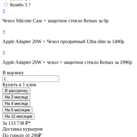
Комбо 3
?
×
Чехол Silicone Case + защитное стекло Remax за 0р
×
Apple Adapter 20W + Чехол прозрачный Ultra slim за 1490р
×
Apple Adapter 20W + чехол + защитное стекло Remax за 1990р
В корзину
Купить в 1 клик
В рассрочку
За
133 738 ₽*
Доставка курьером
По городу от 290₽