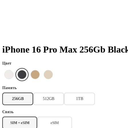
iPhone 16 Pro Max 256Gb Bla
Цвет
Память
256GB
512GB
1TB
Связь
SIM + eSIM
eSIM