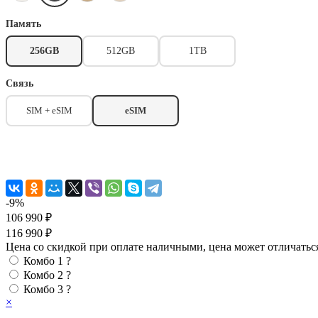
Память
256GB
512GB
1TB
Связь
SIM + eSIM
eSIM
-9%
106 990 ₽
116 990 ₽
Цена со скидкой при оплате наличными, цена может отличатьс
Комбо 1
?
Комбо 2
?
Комбо 3
?
×