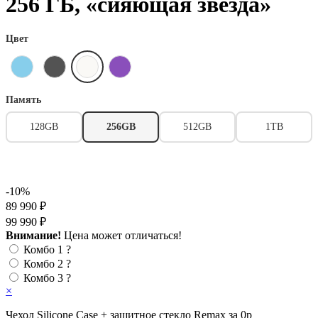
256 ГБ, «сияющая звезда»
Цвет
Память
128GB
256GB
512GB
1TB
-10%
89 990 ₽
99 990 ₽
Внимание!
Цена может отличаться!
Комбо 1
?
Комбо 2
?
Комбо 3
?
×
Чехол Silicone Case + защитное стекло Remax за 0р