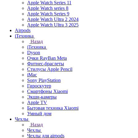
Apple Watch Series 11
Apple Watch series 8
Apple Watch Series 9
Apple Watch Ultra 2 2024
Apple Watch Ultra 3 2025
Airpods
iТехника
Назад
iТехника
Dyson
Очки RayBan Meta
Фитнес-браслеты
Стилусы Apple Pencil
iMac
Sony PlayStation
Гироскутер
Смартфоны Xiaomi
Экшн-камеры
Apple TV
Бытовая техника Xiaomi
Умный дом
Чехлы
Назад
Чехлы
Чехлы для airpods