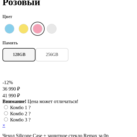
Розовый
Цвет
Память
128GB
256GB
-12%
36 990 ₽
41 990 ₽
Внимание!
Цена может отличаться!
Комбо 1
?
Комбо 2
?
Комбо 3
?
×
Чехол Silicone Case + защитное стекло Remax за 0р