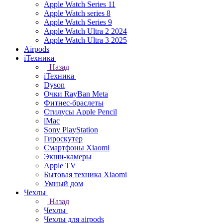
Apple Watch Series 11
Apple Watch series 8
Apple Watch Series 9
Apple Watch Ultra 2 2024
Apple Watch Ultra 3 2025
Airpods
iТехника
Назад
iТехника
Dyson
Очки RayBan Meta
Фитнес-браслеты
Стилусы Apple Pencil
iMac
Sony PlayStation
Гироскутер
Смартфоны Xiaomi
Экшн-камеры
Apple TV
Бытовая техника Xiaomi
Умный дом
Чехлы
Назад
Чехлы
Чехлы для airpods