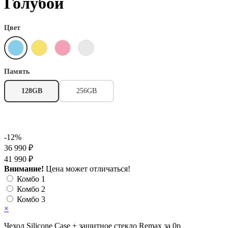
Голубой
Цвет
Память
128GB
256GB
-12%
36 990 ₽
41 990 ₽
Внимание!
Цена может отличаться!
Комбо 1
Комбо 2
Комбо 3
×
Чехол Silicone Case + защитное стекло Remax за 0р