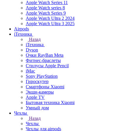
Apple Watch Series 11
Apple Watch series 8
Apple Watch Series 9
Apple Watch Ultra 2 2024
Apple Watch Ultra 3 2025
Airpods
iТехника
Назад
iТехника
Dyson
Очки RayBan Meta
Фитнес-браслеты
Стилусы Apple Pencil
iMac
Sony PlayStation
Гироскутер
Смартфоны Xiaomi
Экшн-камеры
Apple TV
Бытовая техника Xiaomi
Умный дом
Чехлы
Назад
Чехлы
Чехлы для airpods