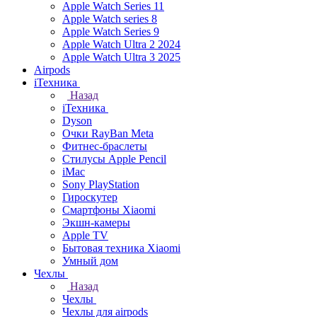
Apple Watch Series 11
Apple Watch series 8
Apple Watch Series 9
Apple Watch Ultra 2 2024
Apple Watch Ultra 3 2025
Airpods
iТехника
Назад
iТехника
Dyson
Очки RayBan Meta
Фитнес-браслеты
Стилусы Apple Pencil
iMac
Sony PlayStation
Гироскутер
Смартфоны Xiaomi
Экшн-камеры
Apple TV
Бытовая техника Xiaomi
Умный дом
Чехлы
Назад
Чехлы
Чехлы для airpods