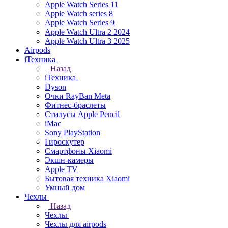
Apple Watch Series 11
Apple Watch series 8
Apple Watch Series 9
Apple Watch Ultra 2 2024
Apple Watch Ultra 3 2025
Airpods
iТехника
Назад
iТехника
Dyson
Очки RayBan Meta
Фитнес-браслеты
Стилусы Apple Pencil
iMac
Sony PlayStation
Гироскутер
Смартфоны Xiaomi
Экшн-камеры
Apple TV
Бытовая техника Xiaomi
Умный дом
Чехлы
Назад
Чехлы
Чехлы для airpods