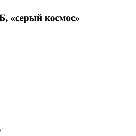
ГБ, «серый космос»
я!