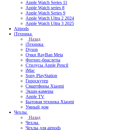
Apple Watch Series 11
Apple Watch series 8
Apple Watch Series 9
Apple Watch Ultra 2 2024
Apple Watch Ultra 3 2025
Airpods
iТехника
Назад
iТехника
Dyson
Очки RayBan Meta
Фитнес-браслеты
Стилусы Apple Pencil
iMac
Sony PlayStation
Гироскутер
Смартфоны Xiaomi
Экшн-камеры
Apple TV
Бытовая техника Xiaomi
Умный дом
Чехлы
Назад
Чехлы
Чехлы для airpods