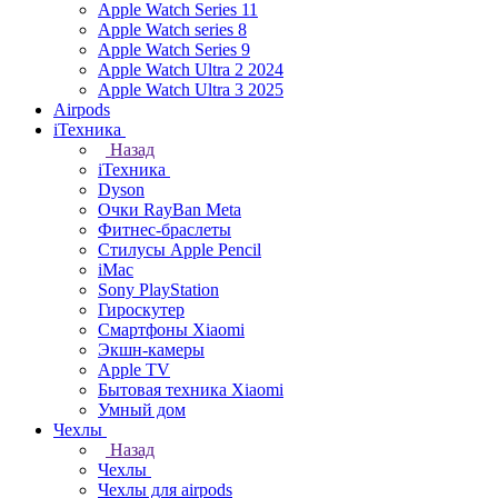
Apple Watch Series 11
Apple Watch series 8
Apple Watch Series 9
Apple Watch Ultra 2 2024
Apple Watch Ultra 3 2025
Airpods
iТехника
Назад
iТехника
Dyson
Очки RayBan Meta
Фитнес-браслеты
Стилусы Apple Pencil
iMac
Sony PlayStation
Гироскутер
Смартфоны Xiaomi
Экшн-камеры
Apple TV
Бытовая техника Xiaomi
Умный дом
Чехлы
Назад
Чехлы
Чехлы для airpods