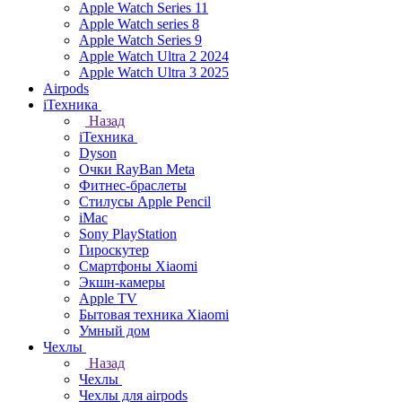
Apple Watch Series 11
Apple Watch series 8
Apple Watch Series 9
Apple Watch Ultra 2 2024
Apple Watch Ultra 3 2025
Airpods
iТехника
Назад
iТехника
Dyson
Очки RayBan Meta
Фитнес-браслеты
Стилусы Apple Pencil
iMac
Sony PlayStation
Гироскутер
Смартфоны Xiaomi
Экшн-камеры
Apple TV
Бытовая техника Xiaomi
Умный дом
Чехлы
Назад
Чехлы
Чехлы для airpods