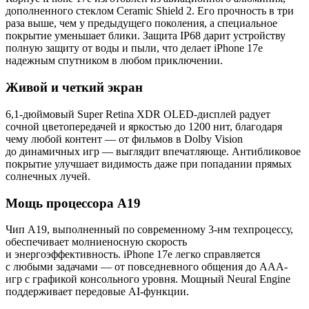
дополненного стеклом Ceramic Shield 2. Его прочность в три
раза выше, чем у предыдущего поколения, а специальное
покрытие уменьшает блики. Защита IP68 дарит устройству
полную защиту от воды и пыли, что делает iPhone 17e
надежным спутником в любом приключении.
Живой и четкий экран
6,1-дюймовый Super Retina XDR OLED-дисплей радует
сочной цветопередачей и яркостью до 1200 нит, благодаря
чему любой контент — от фильмов в Dolby Vision
до динамичных игр — выглядит впечатляюще. Антибликовое
покрытие улучшает видимость даже при попадании прямых
солнечных лучей.
Мощь процессора A19
Чип A19, выполненный по современному 3-нм техпроцессу,
обеспечивает молниеносную скорость
и энергоэффективность. iPhone 17e легко справляется
с любыми задачами — от повседневного общения до AAA-
игр с графикой консольного уровня. Мощный Neural Engine
поддерживает передовые AI-функции.