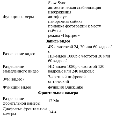
Slow Sync
автоматическая стабилизация
изображения
Функции камеры
автофокус
панорамная съёмка
привязка фотографий к месту
съёмки
режим «Портрет»
Запись видео
4K с частотой 24, 30 или 60 кадров/
с
Разрешение видео
HD-видео 1080p с частотой 30 или
60 кадров/с
Разрешение
HD-видео 1080р c частотой 120
замедленного видео
кадров/с или 240 кадров/с
3-кратный цифровой
Зум (видео)
оптический
Функции видео
функция QuickTake
Фронтальная камера
Разрешение
12 Мп
фронтальной камеры
Диафрагма фронтальной
ƒ/2.2
камеры