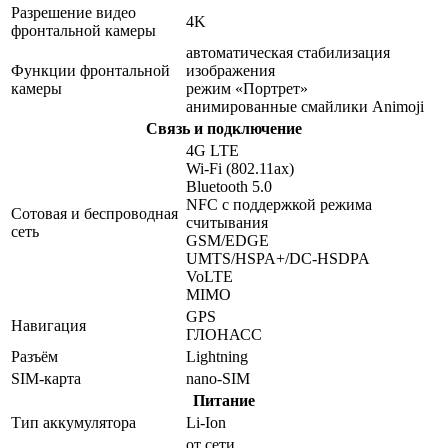
Разрешение видео
4K
фронтальной камеры
автоматическая стабилизация
Функции фронтальной
изображения
камеры
режим «Портрет»
анимированные смайлики Animoji
Связь и подключение
4G LTE
Wi-Fi (802.11​ax)
Bluetooth 5.0
NFC с поддержкой режима
Сотовая и беспроводная
считывания
сеть
GSM/EDGE
UMTS/​HSPA+/​DC-HSDPA
VoLTE
MIMO
GPS
Навигация
ГЛОНАСС
Разъём
Lightning
SIM-карта
nano-SIM
Питание
Тип аккумулятора
Li-Ion
от сети