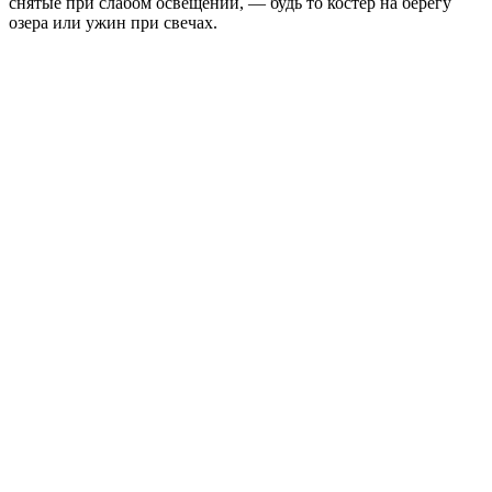
снятые при слабом освещении, — будь то костёр на берегу
озера или ужин при свечах.