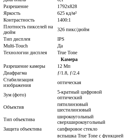
Разрешение
1792x828
Яркость
625 кд/м²
Контрастность
1400:1
Плотность пикселей на
326 пикс/дюйм
дюйм
Тип дисплея
IPS
Multi-Touch
Да
Технологии дисплея
True Tone
Камера
Разрешение камеры
12 Мп
Диафрагма
ƒ/1.8, ƒ/2.4
Стабилизация
оптическая
изображения
5-кратный цифровой
Зум (фото)
оптический
пятилинзовый
Объектив
шестилинзовый
широкоугольный
Тип объектива
сверхширокоугольный
Защита объектива
сапфировое стекло
вспышка True Tone с функцией