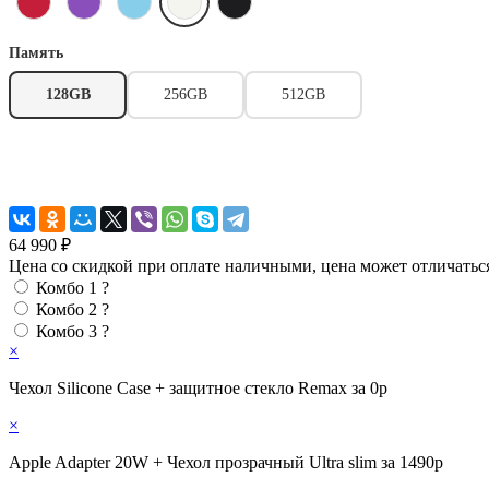
Память
128GB
256GB
512GB
64 990 ₽
Цена со скидкой при оплате наличными, цена может отличатьс
Комбо 1
?
Комбо 2
?
Комбо 3
?
×
Чехол Silicone Case + защитное стекло Remax за 0р
×
Apple Adapter 20W + Чехол прозрачный Ultra slim за 1490р