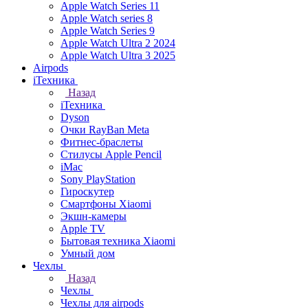
Apple Watch Series 11
Apple Watch series 8
Apple Watch Series 9
Apple Watch Ultra 2 2024
Apple Watch Ultra 3 2025
Airpods
iТехника
Назад
iТехника
Dyson
Очки RayBan Meta
Фитнес-браслеты
Стилусы Apple Pencil
iMac
Sony PlayStation
Гироскутер
Смартфоны Xiaomi
Экшн-камеры
Apple TV
Бытовая техника Xiaomi
Умный дом
Чехлы
Назад
Чехлы
Чехлы для airpods