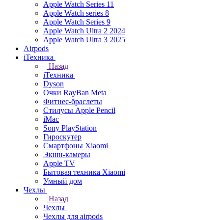
Apple Watch Series 11
Apple Watch series 8
Apple Watch Series 9
Apple Watch Ultra 2 2024
Apple Watch Ultra 3 2025
Airpods
iТехника
Назад
iТехника
Dyson
Очки RayBan Meta
Фитнес-браслеты
Стилусы Apple Pencil
iMac
Sony PlayStation
Гироскутер
Смартфоны Xiaomi
Экшн-камеры
Apple TV
Бытовая техника Xiaomi
Умный дом
Чехлы
Назад
Чехлы
Чехлы для airpods