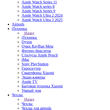
Apple Watch Series 11
Apple Watch series 8
Apple Watch Series 9
Apple Watch Ultra 2 2024
Apple Watch Ultra 3 2025
Airpods
iТехника
Назад
iТехника
Dyson
Очки RayBan Meta
Фитнес-браслеты
Стилусы Apple Pencil
iMac
Sony PlayStation
Гироскутер
Смартфоны Xiaomi
Экшн-камеры
Apple TV
Бытовая техника Xiaomi
Умный дом
Чехлы
Назад
Чехлы
Чехлы для airpods